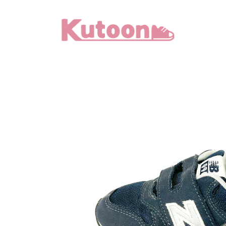
メ
イ
ン
コ
ン
テ
ン
ツ
へ
移
動