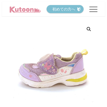
メ
初めての方へ
イ
ン
コ
ン
テ
ン
ツ
へ
移
動