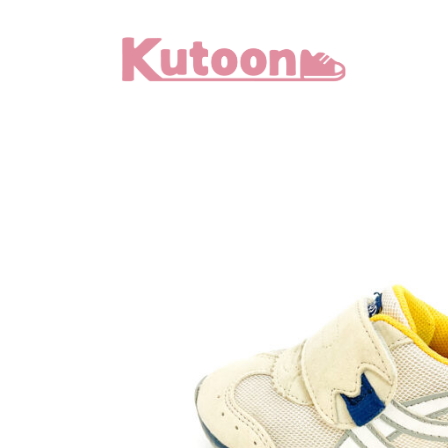
メ
イ
ン
コ
ン
テ
ン
ツ
へ
移
動