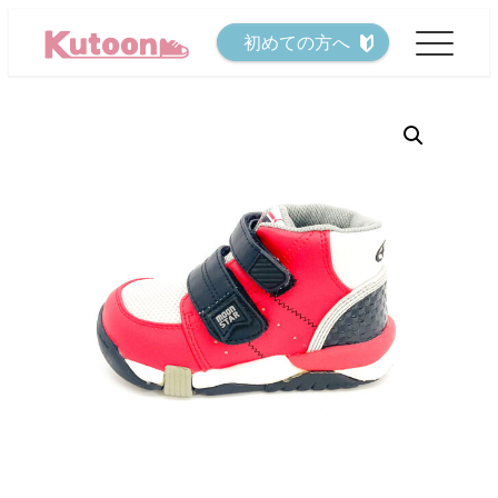
メ
初めての方へ
イ
ン
コ
ン
テ
ン
ツ
へ
移
動