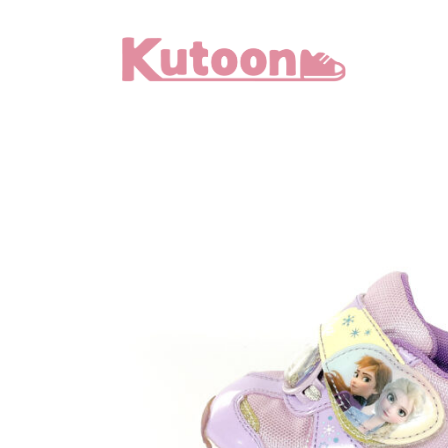
メ
イ
ン
コ
ン
テ
ン
ツ
へ
移
動