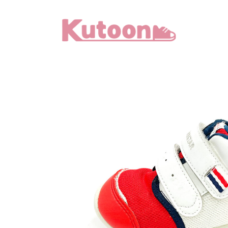
メ
イ
ン
コ
ン
テ
ン
ツ
へ
移
動