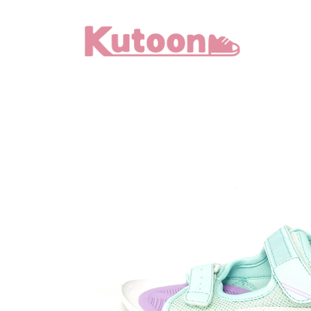
メ
イ
ン
コ
ン
テ
ン
ツ
へ
移
動