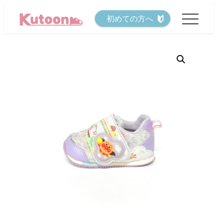
メ
初めての方へ
イ
ン
コ
ン
テ
ン
ツ
へ
移
動