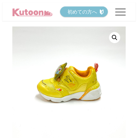
メ
初めての方へ
イ
ン
コ
ン
テ
ン
ツ
へ
移
動