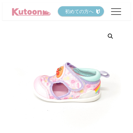
メ
初めての方へ
イ
ン
コ
ン
テ
ン
ツ
へ
移
動