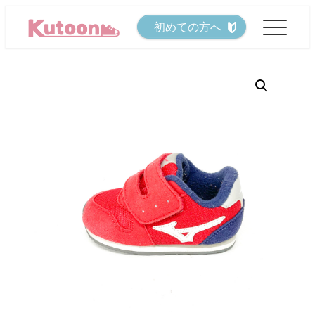
メ
初めての方へ
イ
ン
コ
ン
テ
ン
ツ
へ
移
動