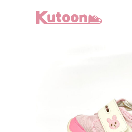
メ
イ
ン
コ
ン
テ
ン
ツ
へ
移
動