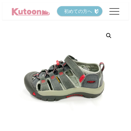
メ
初めての方へ
イ
ン
コ
ン
テ
ン
ツ
へ
移
動