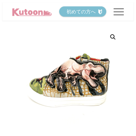
メ
初めての方へ
イ
ン
コ
ン
テ
ン
ツ
へ
移
動