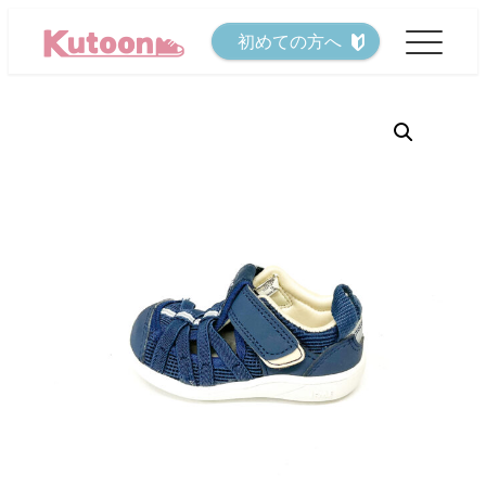
メ
初めての方へ
イ
ン
コ
ン
テ
ン
ツ
へ
移
動