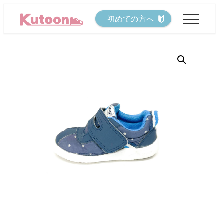
メ
初めての方へ
イ
ン
コ
ン
テ
ン
ツ
へ
移
動