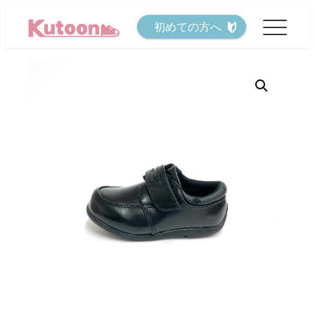
メ
初めての方へ
イ
ン
コ
ン
テ
ン
ツ
へ
移
動