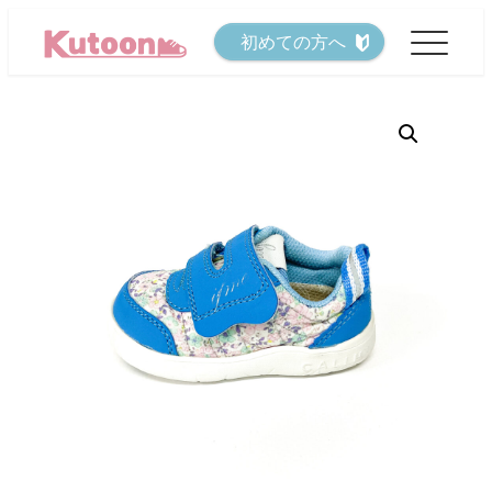
メ
初めての方へ
イ
ン
コ
ン
テ
ン
ツ
へ
移
動