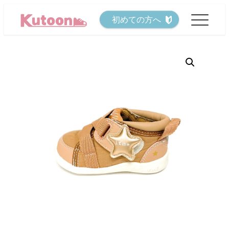
メ
初めての方へ
イ
ン
コ
ン
テ
ン
ツ
へ
移
動