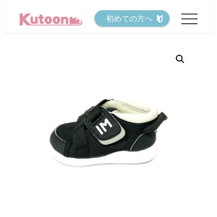
メ
初めての方へ
イ
ン
コ
ン
テ
ン
ツ
へ
移
動