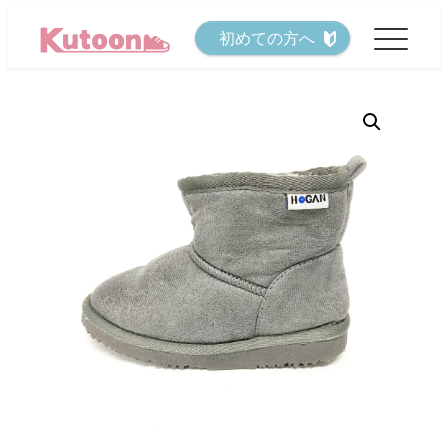
メ
初めての方へ
イ
ン
コ
ン
テ
ン
ツ
へ
移
動