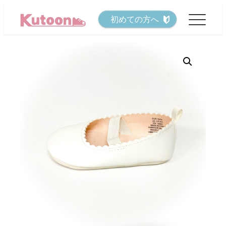
メ
初めての方へ
イ
ン
コ
ン
テ
ン
ツ
へ
移
動