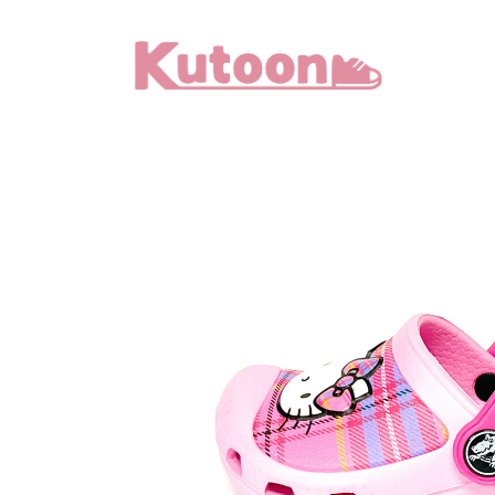
メ
イ
ン
コ
ン
テ
ン
ツ
へ
移
動