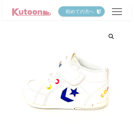
メ
初めての方へ
イ
ン
コ
ン
テ
ン
ツ
へ
移
動