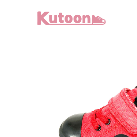
メ
イ
ン
コ
ン
テ
ン
ツ
へ
移
動