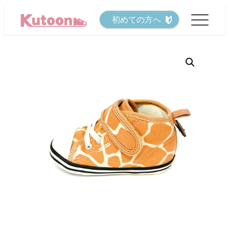
メ
初めての方へ
イ
ン
コ
ン
テ
ン
ツ
へ
移
動