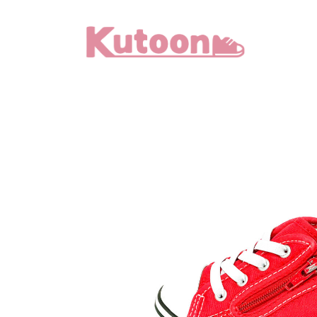
メ
イ
ン
コ
ン
テ
ン
ツ
へ
移
動