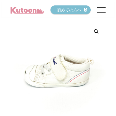
メ
初めての方へ
イ
ン
コ
ン
テ
ン
ツ
へ
移
動