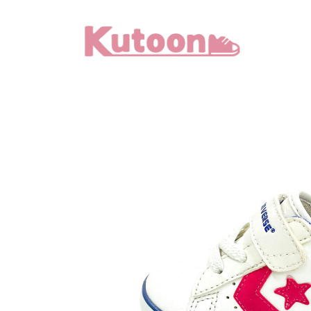
メ
イ
ン
コ
ン
テ
ン
ツ
へ
移
動