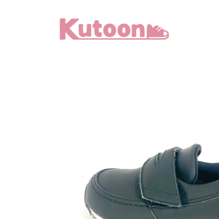
メ
イ
ン
コ
ン
テ
ン
ツ
へ
移
動