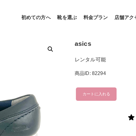
初めての方へ
靴を選ぶ
料金プラン
店舗アク
asics
レンタル可能
商品ID: 82294
asics
カートに入れる
個