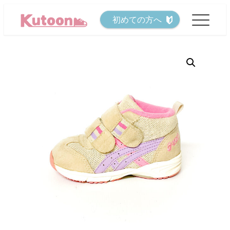
メ
初めての方へ
イ
ン
コ
ン
テ
ン
ツ
へ
移
動