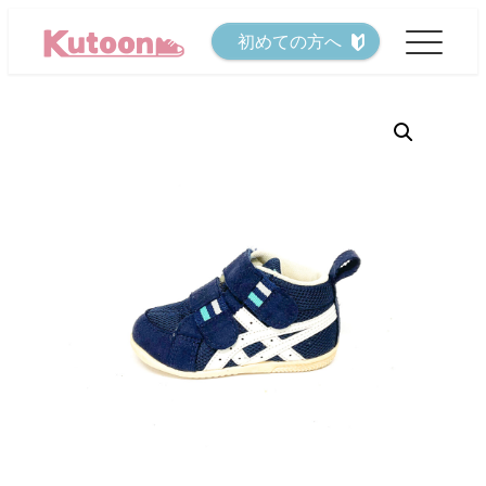
メ
初めての方へ
イ
ン
コ
ン
テ
ン
ツ
へ
移
動