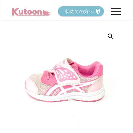
メ
初めての方へ
イ
ン
コ
ン
テ
ン
ツ
へ
移
動