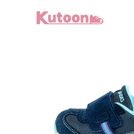
メ
イ
ン
コ
ン
テ
ン
ツ
へ
移
動