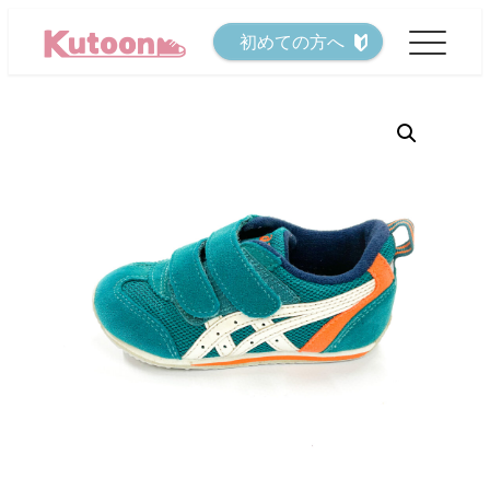
メ
初めての方へ
イ
ン
コ
ン
テ
ン
ツ
へ
移
動