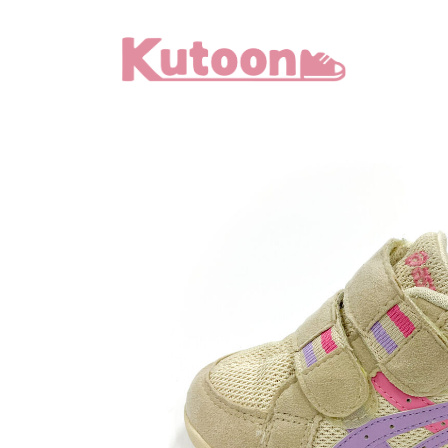
メ
イ
ン
コ
ン
テ
ン
ツ
へ
移
動