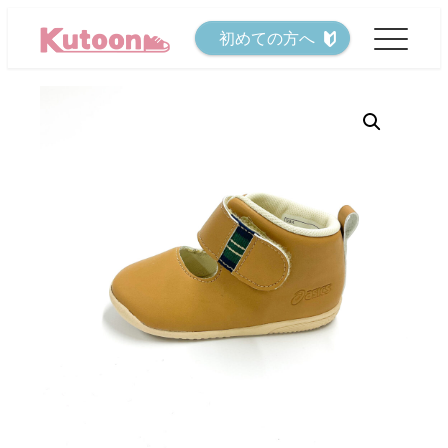
メ
初めての方へ
イ
ン
コ
ン
テ
ン
ツ
へ
移
動