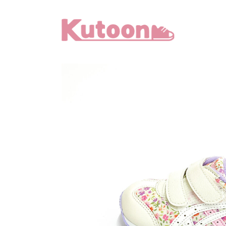
メ
イ
ン
コ
ン
テ
ン
ツ
へ
移
動