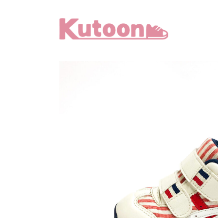
メ
イ
ン
コ
ン
テ
ン
ツ
へ
移
動