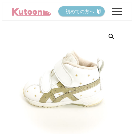
メ
初めての方へ
イ
ン
コ
ン
テ
ン
ツ
へ
移
動