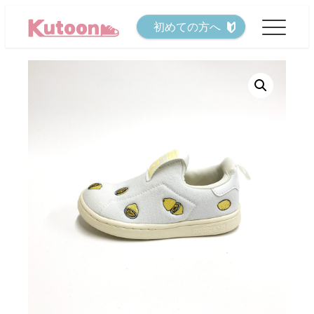
メ
初めての方へ
イ
ン
コ
ン
テ
ン
ツ
へ
移
動