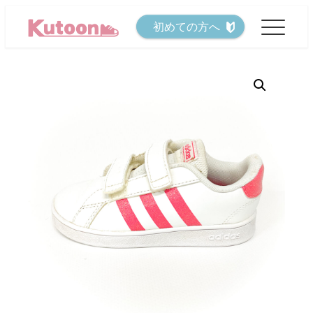
メ
初めての方へ
イ
ン
コ
ン
テ
ン
ツ
へ
移
動