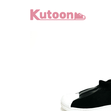
メ
イ
ン
コ
ン
テ
ン
ツ
へ
移
動