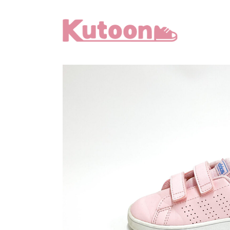
メ
イ
ン
コ
ン
テ
ン
ツ
へ
移
動