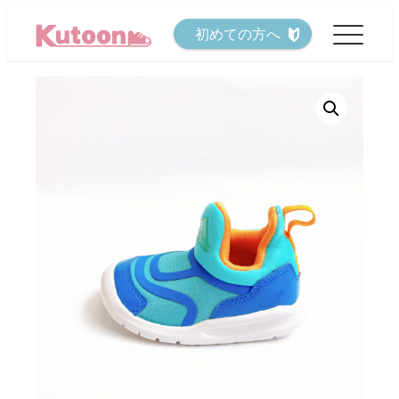
メ
初めての方へ
イ
ン
コ
ン
テ
ン
ツ
へ
移
動