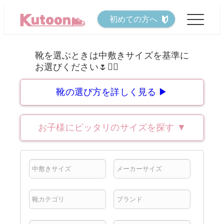
メ
初めての方へ
イ
ン
コ
ン
テ
靴の選び方を詳しく見る ▶
ン
ツ
お子様にピッタリのサイズを探す
▼
へ
移
動