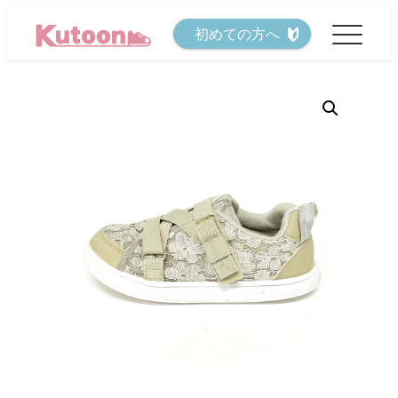
メ
初めての方へ
イ
ン
コ
ン
テ
ン
ツ
へ
移
動