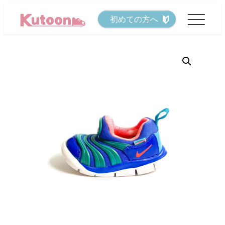
メ
初めての方へ
イ
ン
コ
ン
テ
ン
ツ
へ
移
動