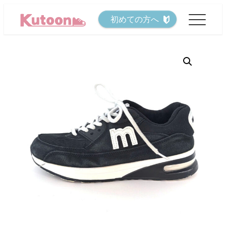
メ
初めての方へ
イ
ン
コ
ン
テ
ン
ツ
へ
移
動