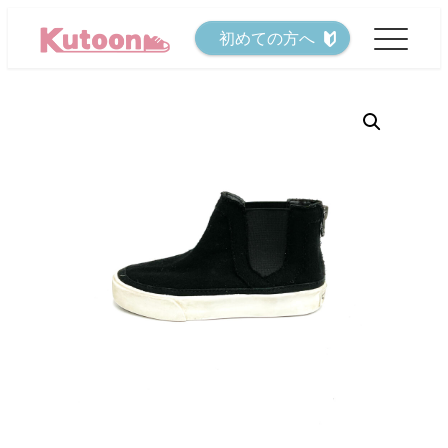
メ
初めての方へ
イ
ン
コ
ン
テ
ン
ツ
へ
移
動